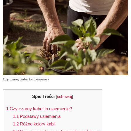
Czy czarny kabel to uziemienie?
Spis Treści
[
schowaj
]
1
Czy czarny kabel to uziemienie?
1.1
Podstawy uziemienia
1.2
Różne kolory kabli