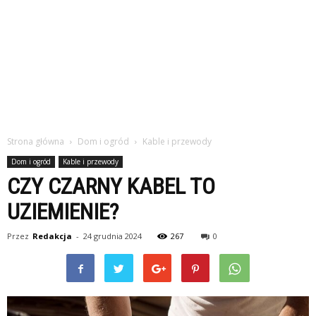
Strona główna
Dom i ogród
Kable i przewody
Dom i ogród
Kable i przewody
CZY CZARNY KABEL TO
UZIEMIENIE?
Przez
Redakcja
-
24 grudnia 2024
267
0