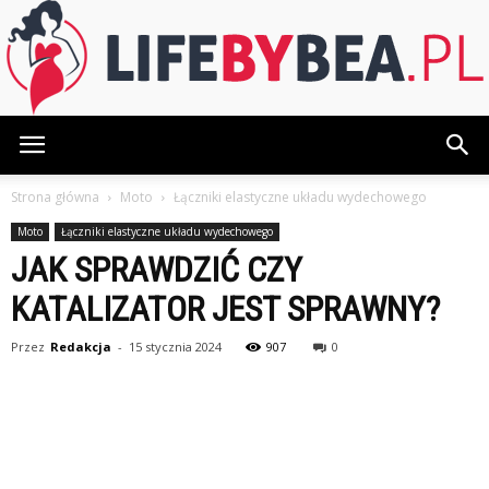
LifeByBea.pl
Strona główna
Moto
Łączniki elastyczne układu wydechowego
Moto
Łączniki elastyczne układu wydechowego
JAK SPRAWDZIĆ CZY
KATALIZATOR JEST SPRAWNY?
Przez
Redakcja
-
15 stycznia 2024
907
0